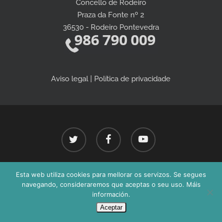
Concello de Rodeiro
Praza da Fonte nº 2
36530 - Rodeiro Pontevedra
Aviso legal | Política de privacidade
twitter
facebook
youtube
Esta web utiliza cookies para mellorar os servizos. Se segues
Concello de Rodeiro - Todos os dereitos reservados 2026©
navegando, consideraremos que aceptas o seu uso. Máis
información.
Aceptar