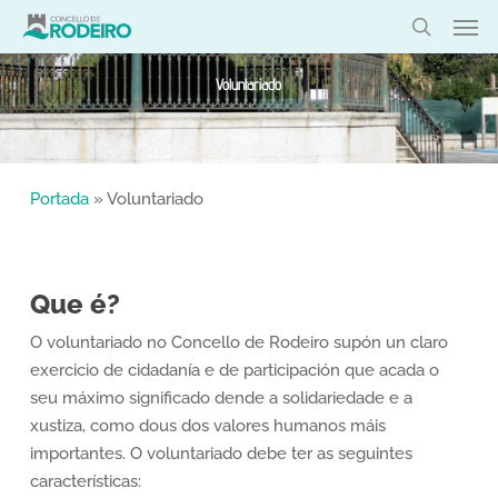
Skip
Men
to
search
main
Voluntariado
content
Portada
»
Voluntariado
Que é?
O voluntariado no Concello de Rodeiro supón un claro
exercicio de cidadanía e de participación que acada o
seu máximo significado dende a solidariedade e a
xustiza, como dous dos valores humanos máis
importantes. O voluntariado debe ter as seguintes
características: