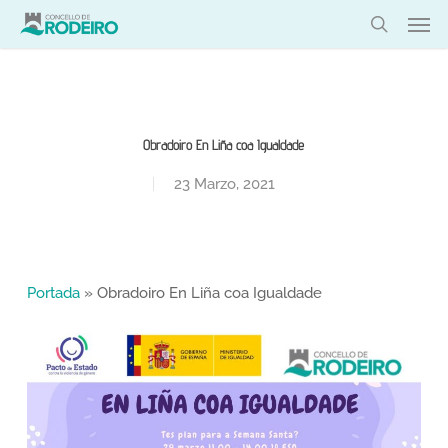
Skip
Men
to
search
main
content
Obradoiro En Liña coa Igualdade
23 Marzo, 2021
Portada
»
Obradoiro En Liña coa Igualdade