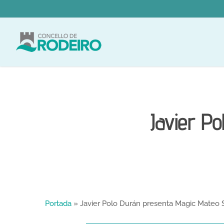
Skip
to
main
content
Javier P
Portada
»
Javier Polo Durán presenta Magic Mateo