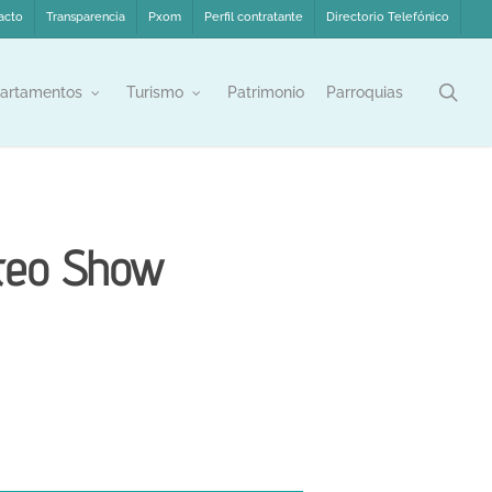
acto
Transparencia
Pxom
Perfil contratante
Directorio Telefónico
sea
artamentos
Turismo
Patrimonio
Parroquias
ateo Show