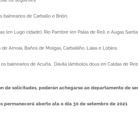
osa, os seguintes:
 balnearios de Carballo e Brión.
 (en Lugo cidade), Rio Pambre (en Palas de Rei), e Augas Santas
 de Arnoia, Baños de Molgas, Carballiño, Laias e Lobios.
 os balnearios de Acuña, Dávila (ámbolos dous en Caldas de Reis)
ón de solicitudes, poderán achegarse ao departamento de serv
es permanecerá aberto ata o día 30 de setembro de 2021