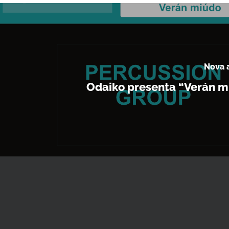
Nova a
Odaiko presenta “Verán m