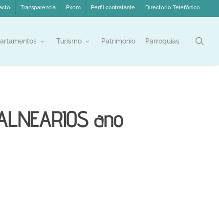
acto
Transparencia
Pxom
Perfil contratante
Directorio Telefónico
sea
artamentos
Turismo
Patrimonio
Parroquias
BALNEARIOS ano