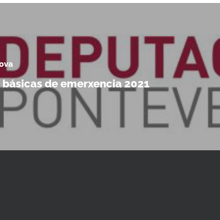
ova
 básicas de emerxencia 2021