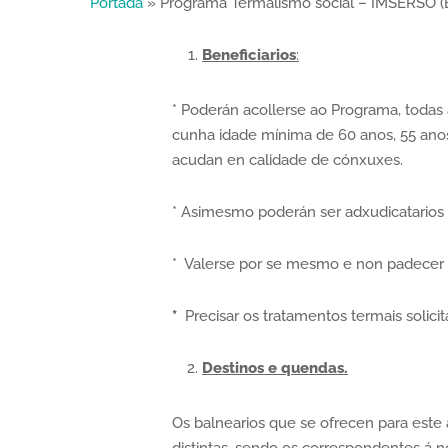
Portada
»
Programa Termalismo social – IMSERSO 
Beneficiarios
:
* Poderán acollerse ao Programa, toda
cunha idade mínima de 60 anos, 55 ano
acudan en calidade de cónxuxes.
* Asimesmo poderán ser adxudicatarios de
* Valerse por se mesmo e non padecer t
*
Precisar os tratamentos termais solicit
Destinos e quendas.
Os balnearios que se ofrecen para este