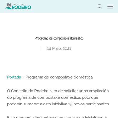
Skip
Men
to
search
main
content
Programa de compostaxe doméstica
14 Maio, 2021
Portada
»
Programa de compostaxe doméstica
O Concello de Rodeiro, ven de solicitar unha ampliación
do programa de compostaxe doméstica, polo que
poderán sumarse a esta iniciativa 25 novos participantes.
Este programa implantouse no ano 2014 e inicialmente