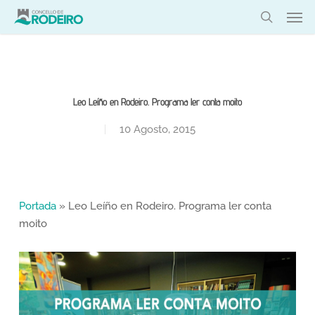
Skip
Men
to
search
main
content
Leo Leíño en Rodeiro. Programa ler conta moito
10 Agosto, 2015
Portada
»
Leo Leíño en Rodeiro. Programa ler conta
moito