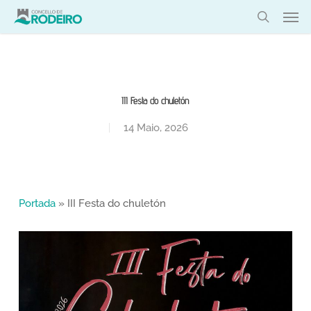
Skip
Men
to
search
main
content
III Festa do chuletón
14 Maio, 2026
Portada
»
III Festa do chuletón