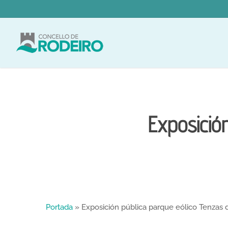
Skip
to
main
content
Exposició
Portada
»
Exposición pública parque eólico Tenzas 