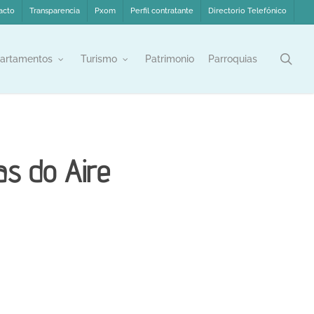
acto
Transparencia
Pxom
Perfil contratante
Directorio Telefónico
sea
artamentos
Turismo
Patrimonio
Parroquias
as do Aire