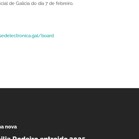
ial de Galicia do día 7 de febreiro.
.sedelectronica.gal/board
ma nova
ilia Rodeiro entroido 2025