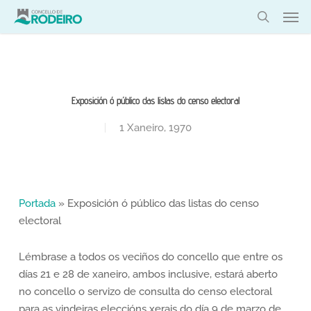
Skip
Men
to
search
main
content
Exposición ó público das listas do censo electoral
1 Xaneiro, 1970
Portada
»
Exposición ó público das listas do censo
electoral
Lémbrase a todos os veciños do concello que entre os
días 21 e 28 de xaneiro, ambos inclusive, estará aberto
no concello o servizo de consulta do censo electoral
para as vindeiras eleccións xerais do día 9 de marzo de