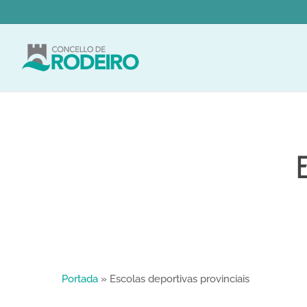
Skip
to
main
content
Portada
»
Escolas deportivas provinciais