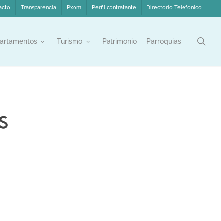
acto
Transparencia
Pxom
Perfil contratante
Directorio Telefónico
sea
artamentos
Turismo
Patrimonio
Parroquias
s