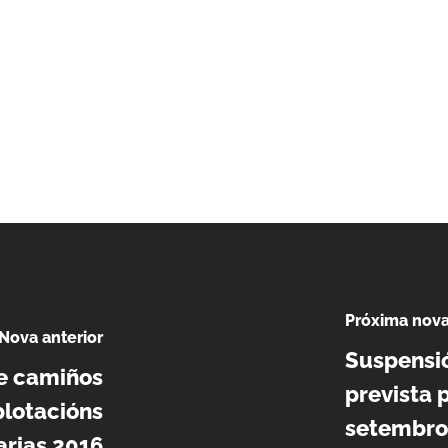
Próxima nov
Nova anterior
Suspensió
de camiños
prevista p
plotacións
setembro
arias 2016