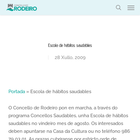
Skip
Men
to
search
main
content
Escola de hábitos saudables
28 Xullo, 2009
Portada
»
Escola de hábitos saudables
O Concello de Rodeiro pon en marcha, a través do
programa Concellos Saudables, unha Escola de hábitos
saudables no vindeiro mes de agosto. Os interesados
deben apuntarse na Casa da Cultura ou no teléfono 986
79 03 01. As prazas cubriranse por estricto orde de