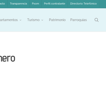
acto
Transparencia
Pxom
Perfil contratante
Directorio Telefónico
sea
artamentos
Turismo
Patrimonio
Parroquias
nero