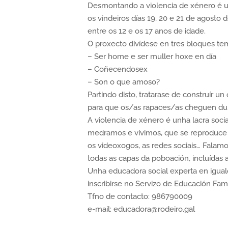
Desmontando a violencia de xénero é un
os vindeiros días 19, 20 e 21 de agosto 
entre os 12 e os 17 anos de idade.
O proxecto divídese en tres bloques tem
– Ser home e ser muller hoxe en día
– Coñecendosex
– Son o que amoso?
Partindo disto, tratarase de construír 
para que os/as rapaces/as cheguen dunh
A violencia de xénero é unha lacra soci
medramos e vivimos, que se reproduce a t
os videoxogos, as redes sociais… Falamo
todas as capas da poboación, incluídas 
Unha educadora social experta en igua
inscribirse no Servizo de Educación Famil
Tfno de contacto: 986790009
e-mail: educadora@rodeiro.gal