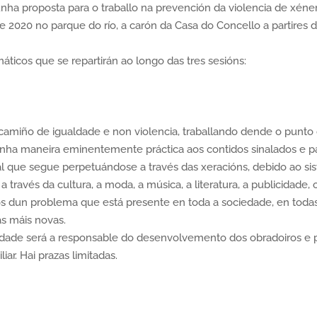
ha proposta para o traballo na prevención da violencia de xéne
de 2020 no parque do río, a carón da Casa do Concello a partires d
áticos que se repartirán ao longo das tres sesións:
un camiño de igualdade e non violencia, traballando dende o punto
a maneira eminentemente práctica aos contidos sinalados e para 
al que segue perpetuándose a través das xeracións, debido ao si
ravés da cultura, a moda, a música, a literatura, a publicidade, 
s dun problema que está presente en toda a sociedade, en todas a
as máis novas.
ldade será a responsable do desenvolvemento dos obradoiros e p
iar. Hai prazas limitadas.