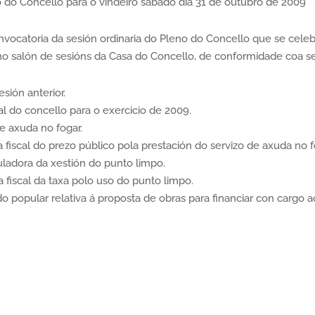
o do Concello para o vindeiro sábado día 31 de outubro de 2009
onvocatoria da sesión ordinaria do Pleno do Concello que se celeb
no salón de sesións da Casa do Concello, de conformidade coa se
sión anterior.
al do concello para o exercicio de 2009.
e axuda no fogar.
 fiscal do prezo público pola prestación do servizo de axuda no f
uladora da xestión do punto limpo.
 fiscal da taxa polo uso do punto limpo.
o popular relativa á proposta de obras para financiar con cargo 