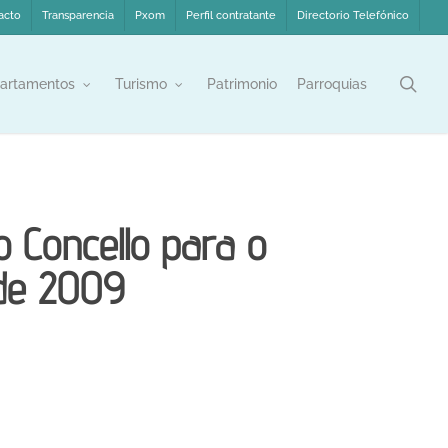
acto
Transparencia
Pxom
Perfil contratante
Directorio Telefónico
sea
artamentos
Turismo
Patrimonio
Parroquias
o Concello para o
 de 2009