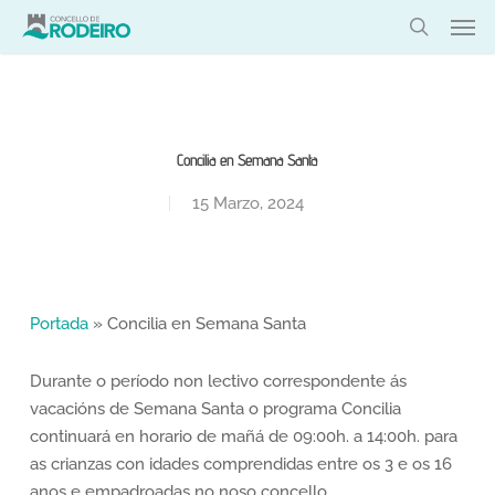
Skip
Men
to
search
main
content
Concilia en Semana Santa
15 Marzo, 2024
Portada
»
Concilia en Semana Santa
Durante o período non lectivo correspondente ás
vacacións de Semana Santa o programa Concilia
continuará en horario de mañá de 09:00h. a 14:00h. para
as crianzas con idades comprendidas entre os 3 e os 16
anos e empadroadas no noso concello.