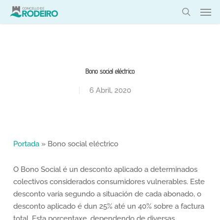
Skip
Men
to
search
main
content
Bono social eléctrico
6 Abril, 2020
Portada
»
Bono social eléctrico
O Bono Social é un desconto aplicado a determinados
colectivos considerados consumidores vulnerables. Este
desconto varía segundo a situación de cada abonado, o
desconto aplicado é dun 25% até un 40% sobre a factura
total. Esta porcentaxe, dependendo de diversas