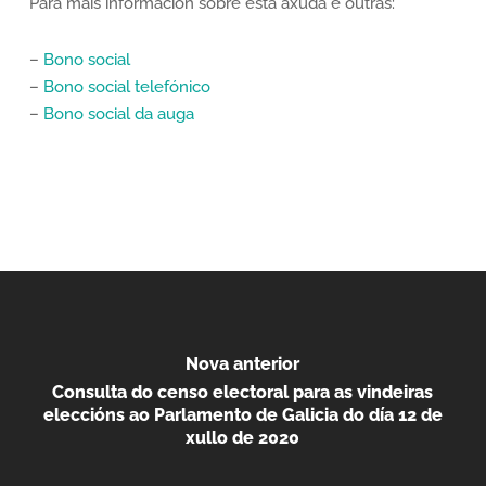
Para máis información sobre esta axuda e outras:
–
Bono social
–
Bono social telefónico
–
Bono social da auga
Nova anterior
Consulta do censo electoral para as vindeiras
eleccións ao Parlamento de Galicia do día 12 de
xullo de 2020