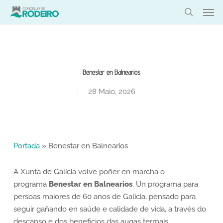
Skip
Men
to
search
main
content
Benestar en Balnearios
28 Maio, 2026
Portada
»
Benestar en Balnearios
A Xunta de Galicia volve poñer en marcha o
programa
Benestar en Balnearios
. Un programa para
persoas maiores de 60 anos de Galicia, pensado para
seguir gañando en saúde e calidade de vida, a través do
descanso e dos beneficios das augas termais.