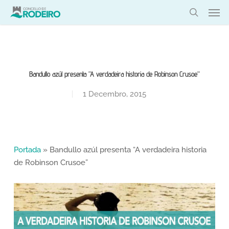
Skip
Men
to
search
main
content
Bandullo azúl presenta “A verdadeira historia de Robinson Crusoe”
1 Decembro, 2015
Portada
»
Bandullo azúl presenta “A verdadeira historia
de Robinson Crusoe”