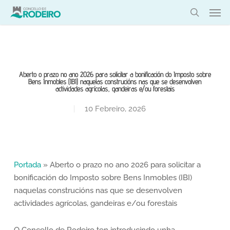
Skip
Men
to
search
main
content
Aberto o prazo no ano 2026 para solicitar a bonificación do Imposto sobre
Bens Inmobles (IBI) naquelas construcións nas que se desenvolven
actividades agrícolas, gandeiras e/ou forestais
10 Febreiro, 2026
Portada
»
Aberto o prazo no ano 2026 para solicitar a
bonificación do Imposto sobre Bens Inmobles (IBI)
naquelas construcións nas que se desenvolven
actividades agrícolas, gandeiras e/ou forestais