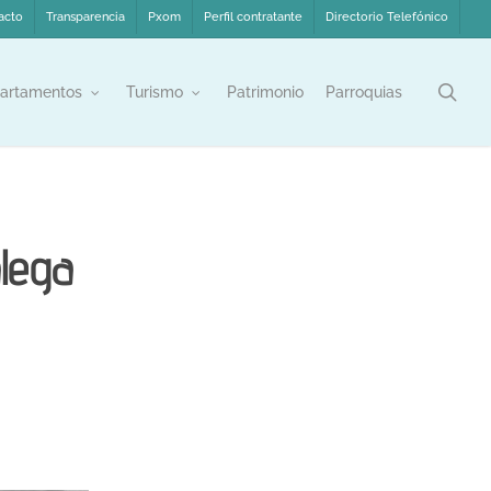
acto
Transparencia
Pxom
Perfil contratante
Directorio Telefónico
sea
artamentos
Turismo
Patrimonio
Parroquias
alega