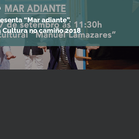
a
esenta “Mar adiante”.
 Cultura no camiño 2018