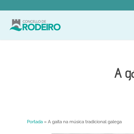
Skip
to
main
content
A ga
Portada
»
A gaita na música tradicional galega