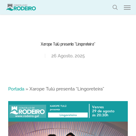
Skip
Men
to
search
main
content
Xarope Tulú presenta “Lingoreteira”
26 Agosto, 2025
Portada
»
Xarope Tulú presenta “Lingoreteira”