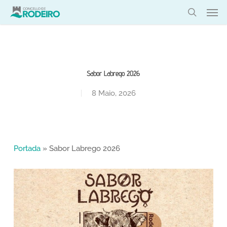
Skip
Men
to
search
main
content
Sabor Labrego 2026
8 Maio, 2026
Portada
»
Sabor Labrego 2026