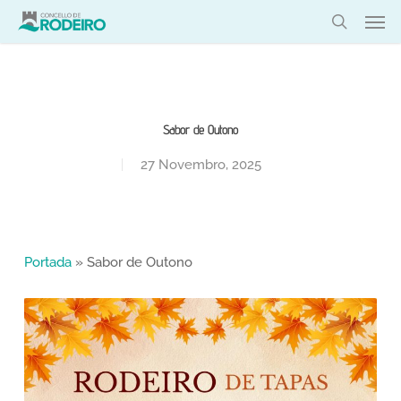
Skip
Men
to
search
main
content
Sabor de Outono
27 Novembro, 2025
Portada
»
Sabor de Outono