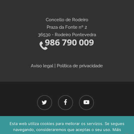
Concello de Rodeiro
Praza da Fonte nº 2
36530 - Rodeiro Pontevedra
Aviso legal | Política de privacidade
twitter
facebook
youtube
Esta web utiliza cookies para mellorar os servizos. Se segues
Concello de Rodeiro - Todos os dereitos reservados 2026©
navegando, consideraremos que aceptas o seu uso. Máis