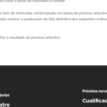
ara cubrir a praza de educador/a familiar
da fase de entrevista, contemplada nas bases do proceso selectiv
cador resolve a publicación da lista definitiva dos aspirantes orde
ar o resultado do proceso selectivo.
Próxima nov
erior
Cualifica
atro