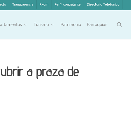
acto
Transparencia
Pxom
Perfil contratante
Directorio Telefónico
sea
artamentos
Turismo
Patrimonio
Parroquias
 cubrir a praza de