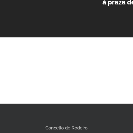
á praza d
Concello de Rodeiro