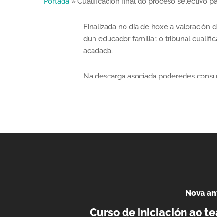
Portada
»
Cualificación final do proceso selectivo p
Finalizada no día de hoxe a valoración 
dun educador familiar, o tribunal cualifi
acadada.
Na descarga asociada poderedes consult
Nova ant
Curso de iniciación ao te