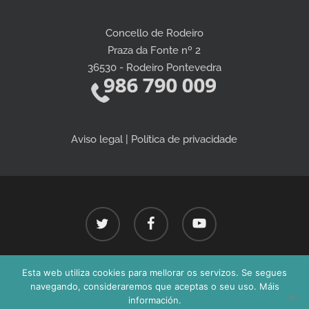
Concello de Rodeiro
Praza da Fonte nº 2
36530 - Rodeiro Pontevedra
Aviso legal | Política de privacidade
twitter
facebook
youtube
Esta web utiliza cookies para mellorar os servizos. Se segues
Concello de Rodeiro - Todos os dereitos reservados 2026©
navegando, consideraremos que aceptas o seu uso. Máis
información.