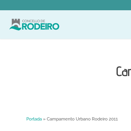
Skip
to
main
content
Ca
Portada
»
Campamento Urbano Rodeiro 2011