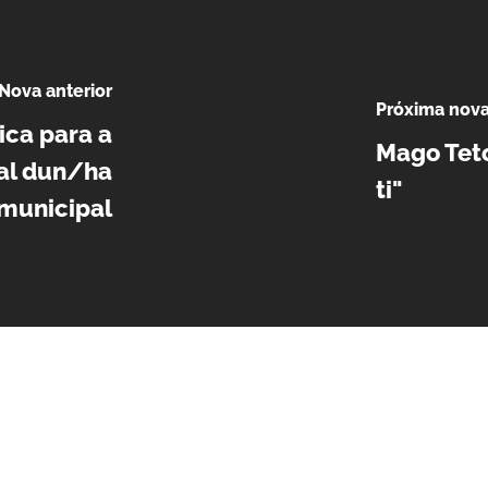
Nova anterior
Próxima nov
ica para a
Mago Teto
ral dun/ha
ti"
 municipal