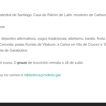
Catedral de Santiago, Casa do Patrón de Lalín, mosteiro de Carboe
osa
deportes alternativos, xogos tradicionais, atletismo, karate, festa 
erceda, praias fluviais de Vilatuxe, a Carixa en Vila de Cruces e T
la de Garabullos
0 euros. O
prazo
de inscrición remata o 18 de xullo.
 ou no correo-e
biblioteca@rodeiro.gal