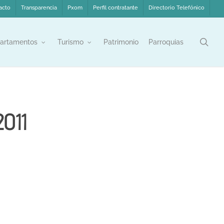
acto
Transparencia
Pxom
Perfil contratante
Directorio Telefónico
sea
artamentos
Turismo
Patrimonio
Parroquias
011