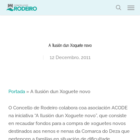
Skip
Men
to
search
main
content
A Ilusión dun Xoguete novo
12 Decembro, 2011
Portada
»
A Ilusión dun Xoguete novo
O Concello de Rodeiro colabora coa asociación ACODE
na iniciativa “A Ilusión dun Xoguete novo”, que consiste
en recaudar fondos para a compra de xoguetes novos
destinados aos nenos e nenas da Comarca do Deza que
pertencen a familias en situación de dificultade