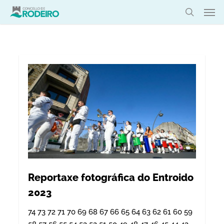
Skip
Men
to
search
main
content
Reportaxe fotográfica do Entroido
2023
74 73 72 71 70 69 68 67 66 65 64 63 62 61 60 59